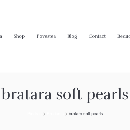
a
Shop
Povestea
Blog
Contact
Reduc
bratara soft pearls
Piedras
>
Products
>
bratara soft pearls