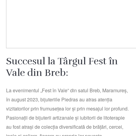
Succesul la Târgul Fest în
Vale din Breb:
La evenimentul „Fest în Vale” din satul Breb, Maramureș,
în august 2023, bijuteriile Piedras au atras atenția
vizitatorilor prin frumusețea lor și prin mesajul lor profund.
Pasionații de bijuterii artizanale și iubitorii de litoterapie
au fost atrași de colecția diversificată de brățări, cercei,
inele și coliere, fiecare cu propria lor poveste.