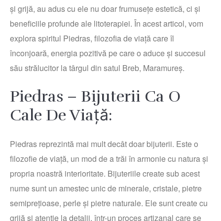
și grijă, au adus cu ele nu doar frumusețe estetică, ci și
beneficiile profunde ale litoterapiei. În acest articol, vom
explora spiritul Piedras, filozofia de viață care îl
înconjoară, energia pozitivă pe care o aduce și succesul
său strălucitor la târgul din satul Breb, Maramureș.
Piedras – Bijuterii Ca O
Cale De Viață:
Piedras reprezintă mai mult decât doar bijuterii. Este o
filozofie de viață, un mod de a trăi în armonie cu natura și
propria noastră interioritate. Bijuteriile create sub acest
nume sunt un amestec unic de minerale, cristale, pietre
semiprețioase, perle și pietre naturale. Ele sunt create cu
grijă și atenție la detalii, într-un proces artizanal care se