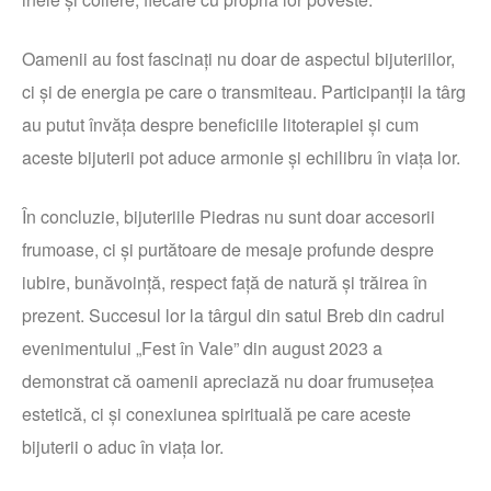
Oamenii au fost fascinați nu doar de aspectul bijuteriilor,
ci și de energia pe care o transmiteau. Participanții la târg
au putut învăța despre beneficiile litoterapiei și cum
aceste bijuterii pot aduce armonie și echilibru în viața lor.
În concluzie, bijuteriile Piedras nu sunt doar accesorii
frumoase, ci și purtătoare de mesaje profunde despre
iubire, bunăvoință, respect față de natură și trăirea în
prezent. Succesul lor la târgul din satul Breb din cadrul
evenimentului „Fest în Vale” din august 2023 a
demonstrat că oamenii apreciază nu doar frumusețea
estetică, ci și conexiunea spirituală pe care aceste
bijuterii o aduc în viața lor.