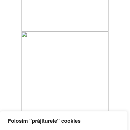
Folosim "prăjiturele" cookies
2025 © PIEDRAS